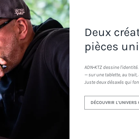
Deux créati
pièces un
ADN•KTZ dessine l'identité.
— sur une tablette, au trait
Juste deux désaxés qui font
DÉCOUVRIR L'UNIVERS 