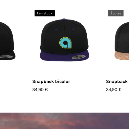
1 en stock
Épuisé
PTIONS
CHOISIR LES OPTIONS
CHOIS
Snapback bicolor
Snapback 
34,90 €
34,90 €