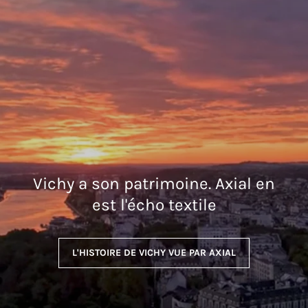
Vichy a son patrimoine. Axial en
est l'écho textile
L'HISTOIRE DE VICHY VUE PAR AXIAL