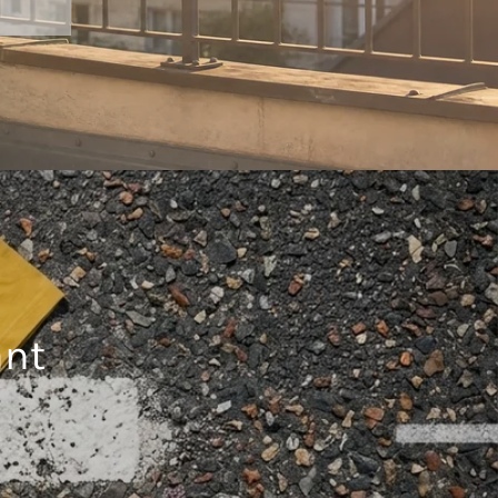
e 3
LE DIAPORAMA
ant