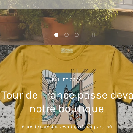
Charger la diapositive 1 de 3
Charger la diapositive 2 de 3
Charger la diapositive 3 d
METTRE EN PAUSE 
JUILLET 2026
 Tour de France passe dev
notre boutique
Viens le chercher avant qu'il soit parti. 🚴