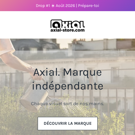
Drop #1 ☀️ Août 2026 | Prépare-toi
axial-store
L'univers Axial, dès le plus
jeune âge.
Même univers graphique, même qualité textile, même engagement
écoresponsable. Pour ceux qui grandissent avec du style.
EXPLORER LA COLLECTION